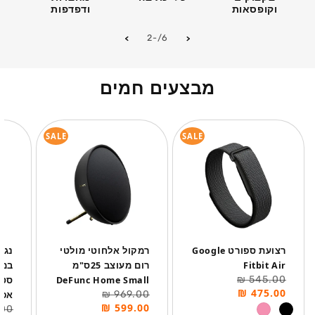
וקופסאות
ודפדפות
מתוך
-2
/
6
מבצעים חמים
SALE
SALE
רצועת ספורט Google
רמקול אלחוטי מולטי
Fitbit Air
רום מעוצב 25ס"מ
במז
מחיר
מחיר
545.00 ₪
DeFunc Home Small
רגיל
מבצע
475.00 ₪
מחיר
מחיר
969.00 ₪
אפו
רגיל
מבצע
599.00 ₪
מחי
מחי
0 ₪