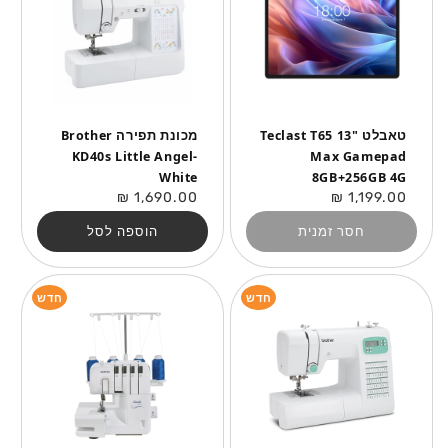
טאבלט "13 Teclast T65
מכונת תפירה Brother
KD40s Little Angel-
Max Gamepad
White
8GB+256GB 4G
מחיר
מחיר
1,690.00 ₪
1,199.00 ₪
רגיל
רגיל
חסר זמנית
הוספה לסל
חדש
חדש