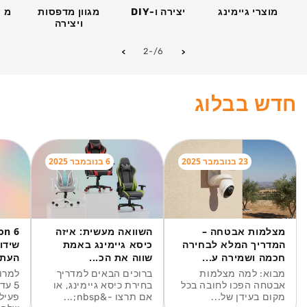
מוצרי גיימינג
יצירה ו-DIY
מגוון מדפסות
מחש
ויצירה
מתוך
-2
/
6
חדש בבלוג
23 בנובמבר 2025
6 בנובמבר 2025
מצלמות אבטחה –
השוואה מעשית: איזה
המדריך המלא לבחירה
כיסא גיימינג באמת
שידו
חכמה ושמירה ע...
שווה את הכ...
העתי
מבוא: למה מצלמות
ברוכים הבאים למדריך
אבטחה הפכו לחובה בכל
בחירת כיסא גיימינג, או
5 עד
מקום בעידן של...
אם תרצו -&nbsp;...
פעיל 