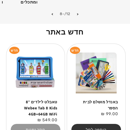
ומתכלים
וא
מתוך
-8
/
12
חדש באתר
חדש
חדש
באנדל מושלם לבית
טאבלט לילדים "8
הספר
Webee Tab 8 Kids
מחיר
99.00 ₪
4GB+64GB WiFi
רגיל
מחיר
549.00 ₪
רגיל
הוספה לסל
חסר זמנית