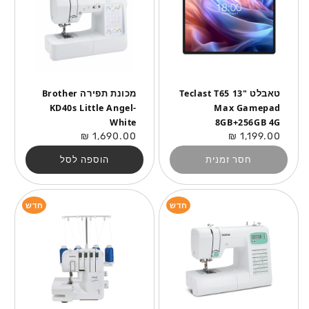
טאבלט "13 Teclast T65
מכונת תפירה Brother
KD40s Little Angel-
Max Gamepad
White
8GB+256GB 4G
מחיר
מחיר
1,690.00 ₪
1,199.00 ₪
רגיל
רגיל
חסר זמנית
הוספה לסל
חדש
חדש