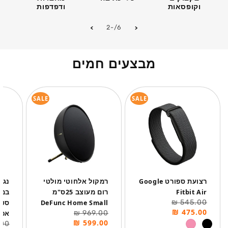
וקופסאות
ודפדפות
מתוך
-2
/
6
מבצעים חמים
SALE
SALE
רצועת ספורט Google
רמקול אלחוטי מולטי
Fitbit Air
רום מעוצב 25ס"מ
במז
מחיר
מחיר
545.00 ₪
DeFunc Home Small
רגיל
מבצע
475.00 ₪
מחיר
מחיר
969.00 ₪
אפו
רגיל
מבצע
599.00 ₪
מחי
מחי
0 ₪