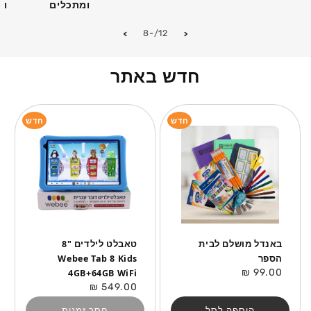
ומתכלים
וא
מתוך
-8
/
12
חדש באתר
חדש
חדש
באנדל מושלם לבית
טאבלט לילדים "8
הספר
Webee Tab 8 Kids
מחיר
99.00 ₪
4GB+64GB WiFi
רגיל
מחיר
549.00 ₪
רגיל
הוספה לסל
חסר זמנית