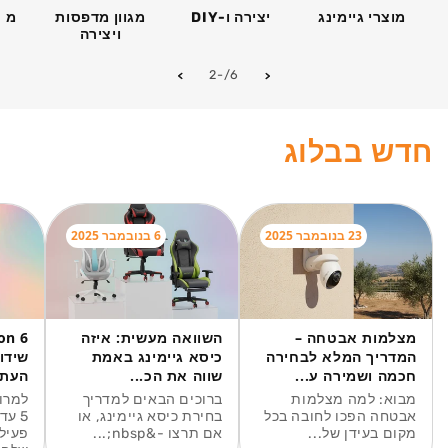
מוצרי גיימינג
יצירה ו-DIY
מגוון מדפסות
מחש
ויצירה
מתוך
-2
/
6
חדש בבלוג
23 בנובמבר 2025
6 בנובמבר 2025
מצלמות אבטחה –
השוואה מעשית: איזה
המדריך המלא לבחירה
כיסא גיימינג באמת
שידו
חכמה ושמירה ע...
שווה את הכ...
העתי
מבוא: למה מצלמות
ברוכים הבאים למדריך
אבטחה הפכו לחובה בכל
בחירת כיסא גיימינג, או
5 עד
מקום בעידן של...
אם תרצו -&nbsp;...
פעיל 