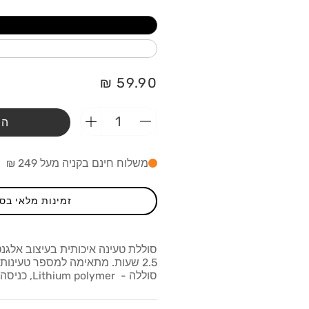
מחיר
59.90 ₪
רגיל
הו
הפחתת
הוספת
כמות
כמות
מ-מטען
מ-מטען
משלוח חינם בקניה מעל 249 ₪
נייד
נייד
Miracase
Miracase
MPBM5000
MPBM5000
זמינות מלאי בס
5000mAh
5000mAh
סוללת טעינה איכותית בעיצוב אלגנט
2.5 שעות. מתאימה למספר טעינות
סוללה - Lithium polymer, כניסה ויציאה 5V/2.0A.