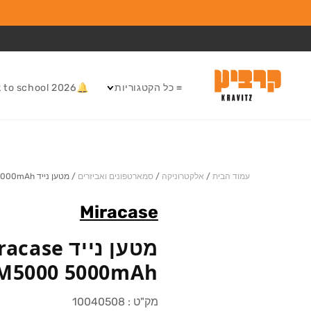
המשך לתוכן
≡ כל הקטגוריות
🔔Back to school 2026
עמוד הבית
/
אלקטרוניקה
/
סמארטפונים ואביזרים
/
מטען נייד Miracase MPBM5000 5000mAh
Miracase
מטען נייד ase
M5000 5000mAh
מק"ט :
10040508