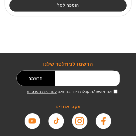
כמות
כמות
הוספה לסל
מ-תיק
מ-תיק
גן
גן
דור
דור
Barbie
Barbie
הרשמו לניוזלטר שלנו
דואר אלקטרוני
הרשמה
אני מאשר/ת קבלת דיוור בהתאם
למדיניות הפרטיות
עקבו אחרינו
פייסבוק
אינסטגרם
טיקטוק
יוטיוב