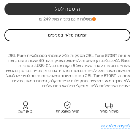
מ-אוזניות
מ-אוז
אלחוטיות
אלחוט
הוספה לסל
JBL
JBL
Tune
Tune
משלוח חינם בקניה מעל 249 ₪
70BT
570BT
זמינות מלאי בסניפים
אוזניות JBL Tune 570BT מספקות צליל עוצמתי בטכנולוגיית JBL Pure
Bass ללא כבלים. הן פשוטות לשימוש, מעניקות עד 40 שעות האזנה, ועוד
שעתיים נוספות לאחר טעינה של 5 דקות עם כבל USB-C. האוזניות
מבצעות מעבר חלק לשיחות נכנסות מהנייד גם בזמן צפייה בסרטון במכשיר
אחר. ה-JBL Tune 570BT נוחות במיוחד ומאפשרות חיבור לסירי או לגוגל
ללא צורך במגע במכשיר. מתקפלות לניידות קלה, זמינות במגוון צבעים
רעננים ואידיאליות לליווי מוזיקלי בכל רגע ביום שלכם.
משלוח מהיר
קנייה מאובטחת
יבואן רשמי
לסקירה מלאה >>