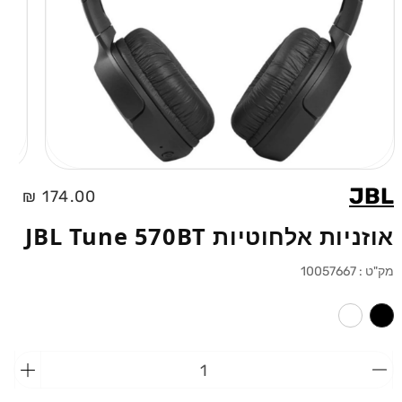
פתיחת
מדיה
JBL
מחיר
174.00 ₪
1
בחלונית
רגיל
אוזניות אלחוטיות JBL Tune 570BT
מק"ט :
10057667
הפחתת
הוספ
כמות
כמות