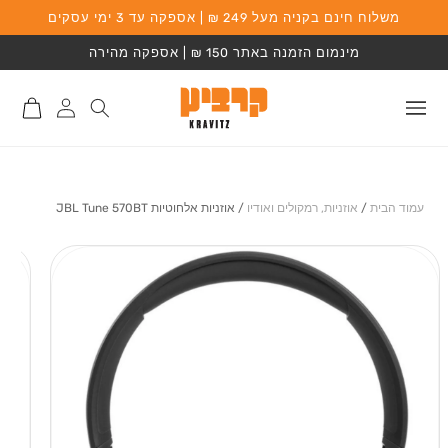
משלוח חינם בקניה מעל 249 ₪ | אספקה עד 3 ימי עסקים
המשך לתוכן
מינמום הזמנה באתר 150 ₪ | אספקה מהירה
התחברות
סל
לאתר
קניות
עמוד הבית
/
אוזניות, רמקולים ואודיו
/
אוזניות אלחוטיות JBL Tune 570BT
מעבר למידע על
המוצר