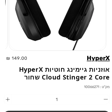
פתיחת
מדיה
HyperX
מחיר
149.00 ₪
1
בחלוני
רגיל
אוזניות גיימינג חוטיות HyperX
Cloud Stinger 2 Core שחור
מק"ט :
10066271
הפחתת
הוספ
כמות
כמות
מ-אוזניות
מ-אוז