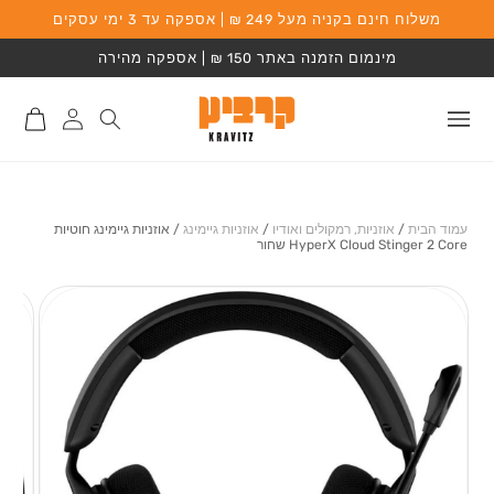
משלוח חינם בקניה מעל 249 ₪ | אספקה עד 3 ימי עסקים
המשך לתוכן
מינמום הזמנה באתר 150 ₪ | אספקה מהירה
התחברות
סל
לאתר
קניות
עמוד הבית
/
אוזניות, רמקולים ואודיו
/
אוזניות גיימינג
/
אוזניות גיימינג חוטיות
HyperX Cloud Stinger 2 Core שחור
מעבר למידע על
המוצר