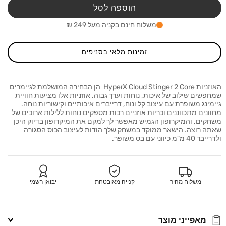
גיימינג
גיימינ
הוספה לסל
חוטיות
חוטיו
perX
HyperX
משלוח חינם בקניה מעל 249 ₪
loud
Cloud
inger
Stinger
2
2
זמינות מלאי בסניפים
Core
Core
שחור
שחור
האוזניות HyperX Cloud Stinger 2 Core הן הבחירה המושלמת לגיימרים
שמחפשים שילוב של איכות, נוחות וערך גבוה. אוזניות אלו מציעות חוויית
גיימינג משופרת עם עיצוב קל ונוח, דרייברים איכותיים וקישוריות נוחה.
מחוונים מתכווננים וכריות אוזניים רכות מספקים נוחות ללילות ארוכים של
משחקים, והמיקרופון הגמיש מאפשר לך למקם את המיקרופון בדיוק היכן
שאתה רוצה. הישאר ממוקד במשחק שלך הודות לעיצוב הכוס הסגורה
ולדרייבר 40 מ"מ כיווני עם בס משופר.
משלוח מהיר
קנייה מאובטחת
יבואן רשמי
מאפייני מוצר