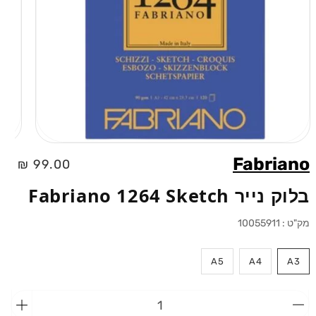
פתיחת
מדיה
Fabriano
מחיר
99.00 ₪
1
בחלונית
רגיל
בלוק נייר Fabriano 1264 Sketch
מק"ט :
10055911
A5
A4
A3
הפחתת
הוספ