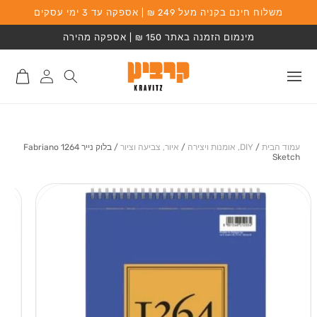
משלוח חינם בקניה מעל 249 ₪ | אספקה עד 3 ימי עסקים
המשך לתוכן
מינמום הזמנה באתר 150 ₪ | אספקה מהירה
התחברות
סל
לאתר
קניות
עמוד הבית
/
DIY, אומנות ויצירה
/
איור, צביעה וציור
/
בלוק נייר Fabriano 1264
Sketch
מעבר למידע על
המוצר