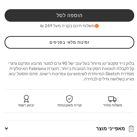
כמות
כמות
מ-בלוק
מ-בלו
נייר
נייר
הוספה לסל
riano
Fabriano
1264
1264
משלוח חינם בקניה מעל 249 ₪
etch
Sketch
זמינות מלאי בסניפים
בלוק נייר סקטצ'ינג מיוחד בעל עובי של 90 גרם למטר מרובע ומרקם גרגרי
קל לקבלת תוצאות הסקיצה הטובות ביותר. תוצרת Fabriano האיטלקית
מסדרת Sketch המיוחדת לשימוש עם עפרונות רישום, פחם ופסטל יבש.
מגיע בשלושה גדלים לבחירה.
משלוח מהיר
קנייה מאובטחת
יבואן רשמי
מאפייני מוצר