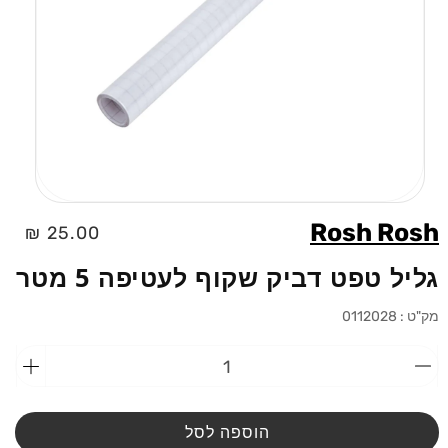
פתיחת
מדיה
Rosh Rosh
מחיר
25.00 ₪
1
בחלוני
רגיל
גליל טפט דביק שקוף לעטיפה 5 מטר
מק"ט :
0112028
הפחתת
הוספ
כמות
כמות
מ-גליל
מ-גלי
טפט
טפט
הוספה לסל
דביק
דביק