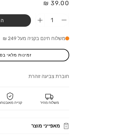
מחיר
39.00 ₪
רגיל
הו
הפחתת
הוספת
כמות
כמות
מ-חדי
מ-חדי
משלוח חינם בקניה מעל 249 ₪
קרן
קרן
זוהרים
זוהרים
-
-
זמינות מלאי בס
חוברת
חוברת
צביעה
צביעה
כחול
כחול
חוברת צביעה זוהרת
משלוח מהיר
קנייה מאובטח
מאפייני מוצר