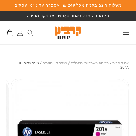
משלוח חינם בקניה מעל 249 ₪ | אספקה עד 3 ימי עסקים
המשך לתוכן
מינמום הזמנה באתר 150 ₪ | אספקה מהירה
התחברות
סל
לאתר
קניות
עמוד הבית
/
מכונות משרדיות ומתכלים
/
ראשי דיו וטונרים
/
טונר אדום HP
201A
מעבר למידע על
המוצר