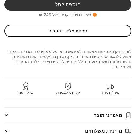
פליפ
פליפ
הוספה לסל
צ&#39;ארט
flip
flip
משלוח חינם בקניה מעל 249 ₪
chart
chart
מחיק,
מחיק,
מגנטי
מגנטי
זמינות מלאי בסניפים
לוח מחיק מגנטי עם אפשרות לשימוש בדפי פליפ צ'ארט הנמכרים בנפרד.
מעולה למגוון שימושים משרדיים כגון, תכנון פרויקטים, הצגת תוכניות,
סיעור מוחות משותף ועוד. כולל מדפית לטושים ואביזרי לוח. מסגרת
אלומיניום.
משלוח מהיר
קנייה מאובטחת
יבואן רשמי
מאפייני מוצר
מדיניות משלוחים