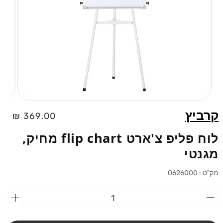
פתיחת
מדיה
קרביץ
מחיר
369.00 ₪
1
בחלוני
רגיל
לוח פליפ צ'ארט flip chart מחיק,
מגנטי
מק"ט :
0626000
הפחתת
הוספ
כמות
כמות
מ-לוח
מ-לוח