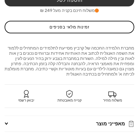
הוספה לסל
אנגלית
אנגלי
בגודל
בגודל
משלוח חינם בקניה מעל 249 ₪
A5
A5
זמינות מלאי בסניפים
מחברת הלמידה החכמה של קרביץ מסייעת לתלמידים המתחילים ללמוד
את השפה האנגלית לכתוב את האותיות אחידות וברווחים נכונים בין אות
לאות ובין מילה למילה. השורות במחברת בצבע ירוק בהיר הנעים לעין
ומפחית את מאמצי הראיה, להבחנה והבדלה קלה בזמן הכתיבה. פתרון
מצוין גם כמענה לילדים עם בעיות מוטוריות וקשיי כתיבה. מחברת מומלצת
לכיתה א’ ולמתחילים בכתיבה האנגלית
משלוח מהיר
קנייה מאובטחת
יבואן רשמי
מאפייני מוצר