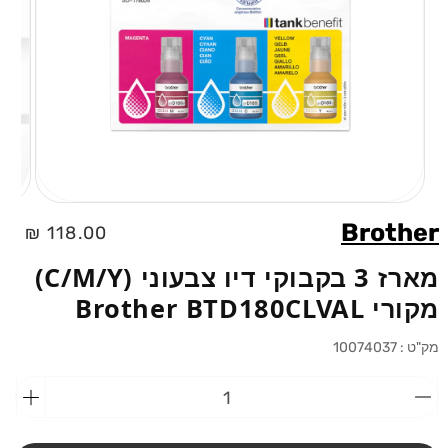
פתיחת
מדיה
Brother
מחיר
118.00 ₪
1
בחלוני
רגיל
מארז 3 בקבוקי דיו צבעוני (C/M/Y)
מקורי Brother BTD180CLVAL
מק"ט :
10074037
הפחתת
הוספ
כמות
כמות
מ-מארז
מ-מא