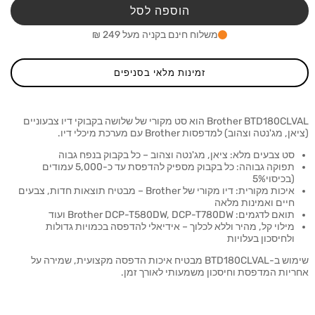
3
3
הוספה לסל
בקבוקי
בקבוק
דיו
דיו
משלוח חינם בקניה מעל 249 ₪
צבעוני
צבעונ
(C/M/Y)
מקורי
מקורי
זמינות מלאי בסניפים
other
Brother
LVAL
BTD180CLVAL
Brother BTD180CLVAL הוא סט מקורי של שלושה בקבוקי דיו צבעוניים
(ציאן, מג'נטה וצהוב) למדפסות Brother עם מערכת מיכלי דיו.
סט צבעים מלא: ציאן, מג'נטה וצהוב – כל בקבוק בנפח גבוה
תפוקה גבוהה: כל בקבוק מספיק להדפסת עד כ-5,000 עמודים
(בכיסוי5%
איכות מקורית: דיו מקורי של Brother – מבטיח תוצאות חדות, צבעים
חיים ואמינות מלאה
תואם לדגמים: Brother DCP-T580DW, DCP-T780DW ועוד
מילוי קל, מהיר וללא לכלוך – אידיאלי להדפסה בכמויות גדולות
ולחיסכון בעלויות
שימוש ב-BTD180CLVAL מבטיח איכות הדפסה מקצועית, שמירה על
אחריות המדפסת וחיסכון משמעותי לאורך זמן.