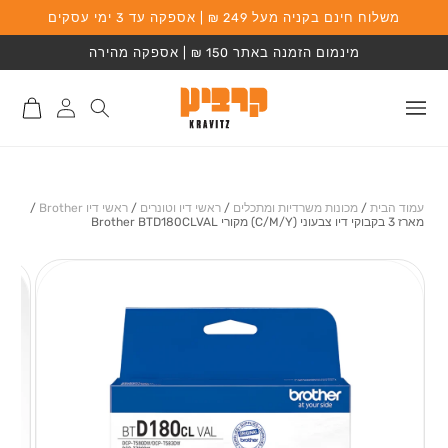
משלוח חינם בקניה מעל 249 ₪ | אספקה עד 3 ימי עסקים
המשך לתוכן
מינמום הזמנה באתר 150 ₪ | אספקה מהירה
התחברות
סל
לאתר
קניות
עמוד הבית
/
מכונות משרדיות ומתכלים
/
ראשי דיו וטונרים
/
ראשי דיו Brother
/
מארז 3 בקבוקי דיו צבעוני (C/M/Y) מקורי Brother BTD180CLVAL
מעבר למידע על
המוצר