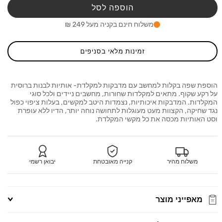
למקלדת
למקל
הוספה לסל
אותיות
אותיו
לבנות
לבנות
משלוח חינם בקניה מעל 249 ₪
על
על
רקע
רקע
שקוף
שקוף
זמינות מלאי בסניפים
רוסית
רוסית
הוספת שפה בקלות למחשב עם מדבקות למקלדת- אותיות לבנות ברוסית
על רקע שקוף. מתאים למקלדות שחורות, מחשבים ניידים ולכל סוגי
המקלדות. המדבקות איכותיות, נצמדות היטב למקשים, בעלות ציפוי כפול
נגד שחיקה, הקצוות מעט מעוגלות לתחושה נוחה יותר, הדיו ללא עופרת
וסט האותיות מכסה את כל מקשי המקלדת.
משלוח מהיר
קנייה מאובטחת
יבואן רשמי
מאפייני מוצר