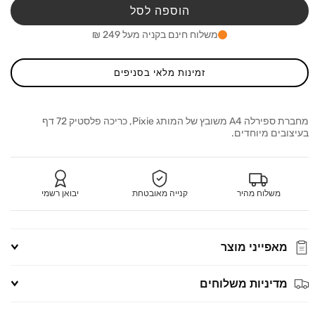
A4
A4
הוספה לסל
בעיצוב
בעיצו
גיימינג
גיימינ
משלוח חינם בקניה מעל 249 ₪
72
72
דף
דף
משובץ
משוב
זמינות מלאי בסניפים
Pixie
Pixie
מחברת ספירלה A4 משובץ של המותג Pixie, כריכה פלסטיק 72 דף
בעיצובים מיוחדים.
משלוח מהיר
קנייה מאובטחת
יבואן רשמי
מאפייני מוצר
מדיניות משלוחים