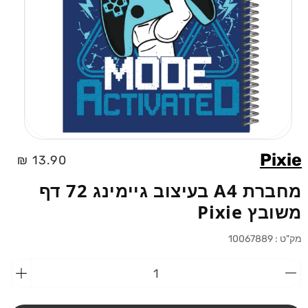
פתיחת
מדיה
Pixie
מחיר
13.90 ₪
1
בחלוני
רגיל
מחברת A4 בעיצוב גיימינג 72 דף
משובץ Pixie
מק"ט :
10067889
הפחתת
הוספ
כמות
כמות
מ-מחברת
מ-מח