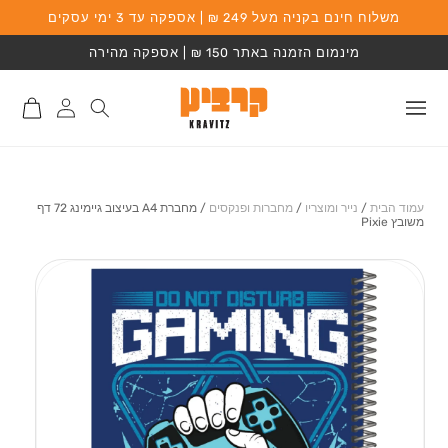
משלוח חינם בקניה מעל 249 ₪ | אספקה עד 3 ימי עסקים
המשך לתוכן
מינמום הזמנה באתר 150 ₪ | אספקה מהירה
התחברות
סל
לאתר
קניות
עמוד הבית
/
נייר ומוצריו
/
מחברות ופנקסים
/
מחברת A4 בעיצוב גיימינג 72 דף
משובץ Pixie
מעבר למידע על
המוצר