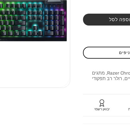
ספה לסל
ניפים
מקלדת גיימינג מכנית עם Razer Chroma RGB, מתגים
רו ייעודיים, רולר רב תפקודי
ת
יבואן רשמי