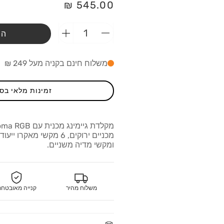
מחיר
545.00 ₪
רגיל
הו
הפחתת
הוספת
כמות
כמות
מ-מקלדת
מ-מקלדת
משלוח חינם בקניה מעל 249 ₪
גיימיינג
גיימיינג
Razer
Razer
Blackwidow
Blackwidow
זמינות מלאי בס
V4
V4
X
X
G.S
G.S
מכניים ירוקים, 6 מקשי מאק
ומקשי מדיה משניים.
משלוח מהיר
קנייה מאובטח