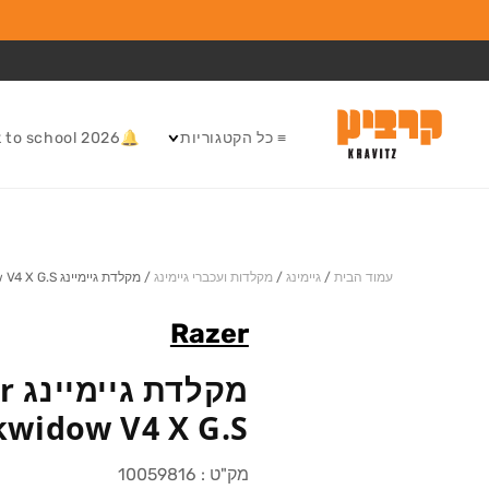
המשך לתוכן
≡ כל הקטגוריות
🔔Back to school 2026
עמוד הבית
/
גיימינג
/
מקלדות ועכברי גיימינג
/
מקלדת גיימיינג Razer Blackwidow V4 X G.S
Razer
מקלד
kwidow V4 X G.S
מק"ט :
10059816