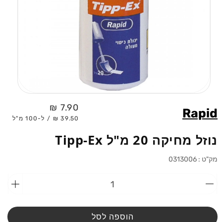
פתיחת
מדיה
מחיר
7.90 ₪
Rapid
1
רגיל
39.50 ₪ / ל-100 מ"ל
בחלוני
נוזל מחיקה 20 מ"ל Tipp-Ex
מק"ט :
0313006
הפחתת
הוספ
כמות
כמות
מ-נוזל
מ-נוז
מחיקה
מחיק
הוספה לסל