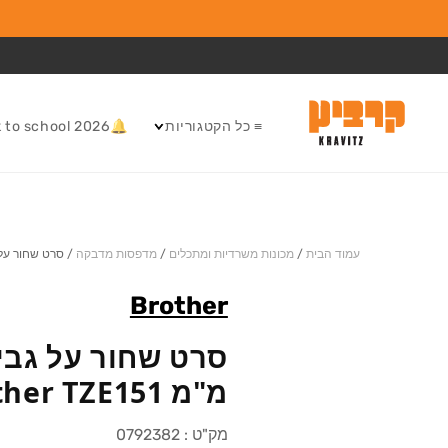
המשך לתוכן
≡ כל הקטגוריות
🔔Back to school 2026
עמוד הבית
/
מכונות משרדיות ומתכלים
/
מדפסות מדבקה
/
סרט שחור על גבי שקוף 24
Brother
מ"מ Brother TZE151
מק"ט :
0792382