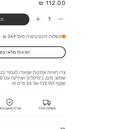
מחיר
112.00 ₪
רגיל
הו
הפחתת
הוספת
כמות
כמות
מ-סרט
מ-סרט
משלוח חינם בקניה מעל 249 ₪
שחור
שחור
על
על
גבי
גבי
זמינות מלאי בס
שקוף
שקוף
24
24
מ&quot;מ
מ&quot;מ
צרו תוויות אמינות שנועדו לעמוד בט
Brother
Brother
שמש, מים, כימיקלים ושחיקה עם סר
TZE151
TZE151
שקוף TZE151 של 24 מ"מ זה
משלוח מהיר
קנייה מאובטח