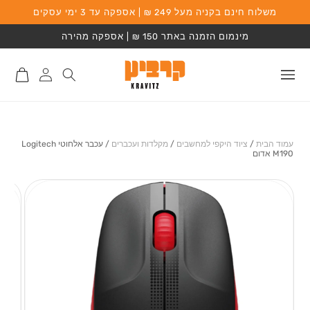
משלוח חינם בקניה מעל 249 ₪ | אספקה עד 3 ימי עסקים
המשך לתוכן
מינמום הזמנה באתר 150 ₪ | אספקה מהירה
התחברות
סל
לאתר
קניות
עמוד הבית
/
ציוד היקפי למחשבים
/
מקלדות ועכברים
/
עכבר אלחוטי Logitech
M190 אדום
מעבר למידע על
המוצר