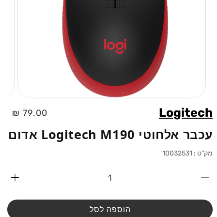
פתיחת
מדיה
Logitech
מחיר
79.00 ₪
1
בחלוני
רגיל
עכבר אלחוטי Logitech M190 אדום
מק"ט :
10032531
הפחתת
הוספ
כמות
כמות
מ-עכבר
מ-עכ
אלחוטי
אלחוט
הוספה לסל
itech
Logitech