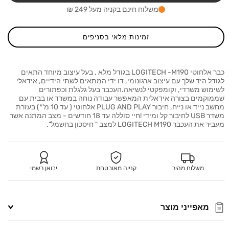
M190
M190
משלוח חינם בקניה מעל 249 ₪
אדום
אדום
זמינות מלאי בסניפים
כבר אלחוטי LOGITECH -M190 בגודל מלא , בעל עיצוב מיוחד התאים
לגודל היד שלך עם עיצוב ארגונומי, דו ידי המתאים לשתי הידיים, אידאלי
לשימוש משרדי, וקומפקטי לנשיאה.העכבר בעל גלגלת וכפתורים
שממוקמים בצורה אידאלית המאפשר עבודה נוחה במשרד או בבית עם
מחשב נייד או נייח, חיבור PLUG AND PLAY אלחוטי ( עד 10 מ'*) בעזרת
משדר USB לחיבור קל ומידי !חיי סוללה עד 18 חודשים - מצב המתנה אשר
מעביר את העכבר LOGITECH M190 למצב " חיסכון בחשמל".
משלוח מהיר
קנייה מאובטחת
יבואן רשמי
מאפייני מוצר