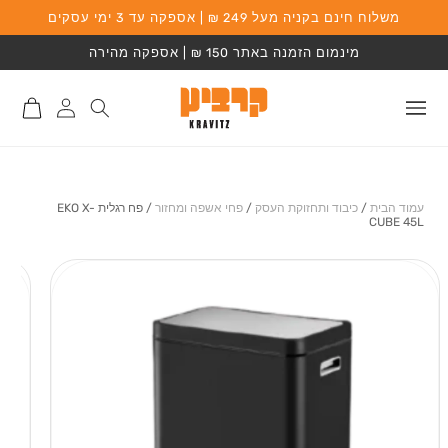
משלוח חינם בקניה מעל 249 ₪ | אספקה עד 3 ימי עסקים
המשך לתוכן
מינמום הזמנה באתר 150 ₪ | אספקה מהירה
התחברות
סל
לאתר
קניות
עמוד הבית
/
כיבוד ותחזוקת העסק
/
פחי אשפה ומחזור
/
פח רגלית EKO X-
CUBE 45L
מעבר למידע על
המוצר