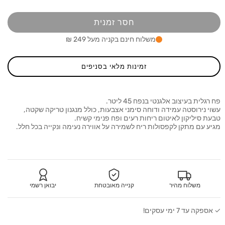
כמות
כמות
מ-פח
מ-פח
רגלית
רגלית
חסר זמנית
EKO
EKO
X-
X-
משלוח חינם בקניה מעל 249 ₪
UBE
CUBE
45L
45L
זמינות מלאי בסניפים
פח רגלית בעיצוב אלגנטי בנפח 45 ליטר.
עשוי נירוסטה עמידה ודוחה סימני אצבעות, כולל מנגנון טריקה שקטה,
טבעת סיליקון לאיטום ריחות רעים ופח פנימי קשיח.
מגיע עם מתקן לקפסולות ריח לשמירה על אווירה נעימה ונקייה בכל חלל.
משלוח מהיר
קנייה מאובטחת
יבואן רשמי
✓ אספקה עד 7 ימי עסקים!