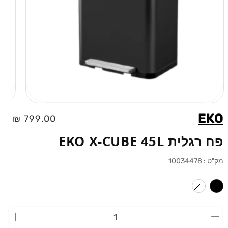
פתיחת
מדיה
EKO
מחיר
799.00 ₪
1
בחלונית
רגיל
פח רגלית EKO X-CUBE 45L
מק"ט :
10034478
הפחתת
הוספ