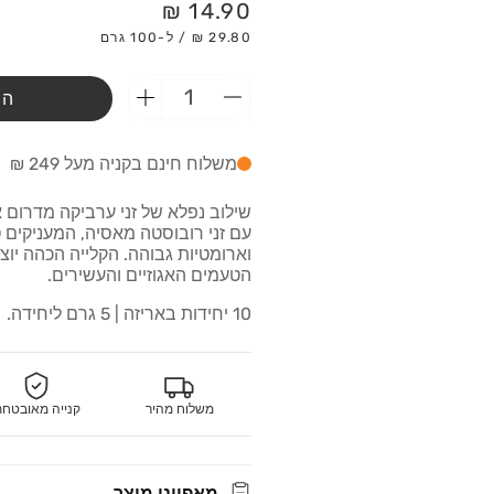
מחיר
14.90 ₪
רגיל
29.80 ₪ / ל-100 גרם
הו
הפחתת
הוספת
כמות
כמות
מ-קפסולות
מ-קפסולות
משלוח חינם בקניה מעל 249 ₪
10
10
למכונות
למכונות
שילוב נפלא של זני ערביקה מדרום 
אספרסו
אספרסו
עם זני רובוסטה מאסיה, המעניקים 
וארומטיות גבוהה. הקלייה הכהה יו
הטעמים האגוזיים והעשירים.
10 יחידות באריזה | 5 גרם ליחידה.
משלוח מהיר
קנייה מאובטח
מאפייני מוצר