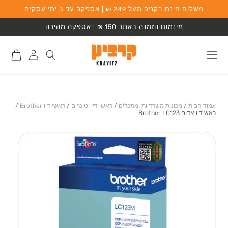
משלוח חינם בקניה מעל 249 ₪ | אספקה עד 3 ימי עסקים
המשך לתוכן
מינמום הזמנה באתר 150 ₪ | אספקה מהירה
התחברות
סל
לאתר
קניות
עמוד הבית
/
מכונות משרדיות ומתכלים
/
ראשי דיו וטונרים
/
ראשי דיו Brother
/
ראש דיו אדום Brother LC123
מעבר למידע על
המוצר