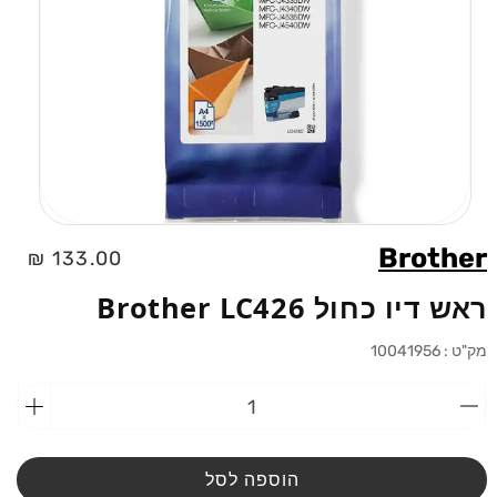
פתיחת
מדיה
Brother
מחיר
133.00 ₪
1
בחלוני
רגיל
ראש דיו כחול Brother LC426
מק"ט :
10041956
הפחתת
הוספ
כמות
כמות
מ-ראש
מ-רא
דיו
דיו
הוספה לסל
כחול
כחול