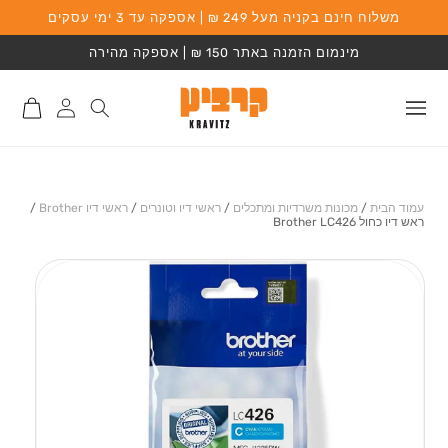
משלוח חינם בקניה מעל 249 ₪ | אספקה עד 3 ימי עסקים
המשך לתוכן
מינמום הזמנה באתר 150 ₪ | אספקה מהירה
התחברות
סל
לאתר
קניות
עמוד הבית
/
מכונות משרדיות ומתכלים
/
ראשי דיו וטונרים
/
ראשי דיו Brother
/
ראש דיו כחול Brother LC426
מעבר למידע על
המוצר