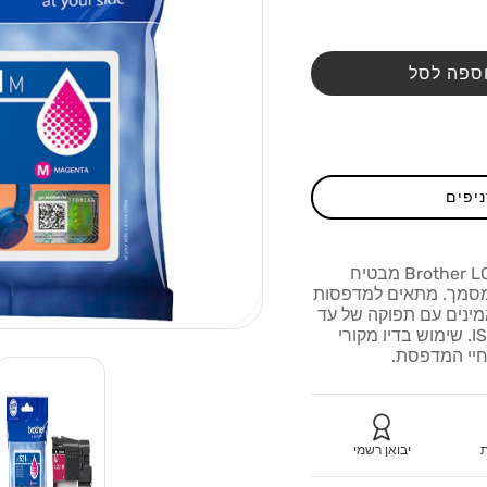
ספה לסל
ניפים
ראש הדיו המג'נטה המקורי Brother LC-521M מבטיח
 מסמך. מתאים למדפסות
ם אמינים עם תפוקה של עד
500 עמודים לפי תקן ISO/IEC 24711. שימוש בדיו מקורי
חיי המדפסת.
ת
יבואן רשמי