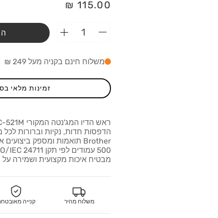
מחיר
115.00 ₪
רגיל
הו
הפחתת
הוספת
כמות
כמות
מ-ראש
מ-ראש
משלוח חינם בקניה מעל 249 ₪
דיו
דיו
מקורי
מקורי
Brother
Brother
זמינות מלאי בס
LC-
LC-
521M
521M
מגנטה
מגנטה
הדפסות חדות, נקיות וברורות לכל
Brother תואמות ומספק ביצועי
מבטיח איכות מקצועית ושמירה על 
משלוח מהיר
קנייה מאובטח