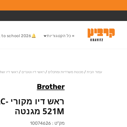
המשך לתוכן
≡ כל הקטגוריות
🔔Back to school 2026
עמוד הבית
/
מכונות משרדיות ומתכלים
/
ראשי דיו וטונרים
/
ראשי דיו Brother
Brother
ראש ד
521M מגנטה
מק"ט :
10074626