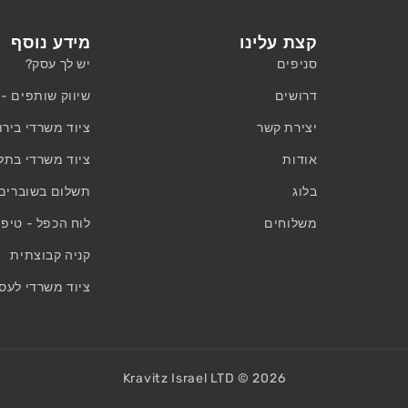
קצת עלינו
מידע נוסף
סניפים
יש לך עסק?
דרושים
שיווק שותפים - Affiliates
יצירת קשר
ציוד משרדי בירו
אודות
ציוד משרדי בתל
בלוג
תשלום בשוברים ו
משלוחים
לוח הכפל - טיפי
קניה קבוצתית
ציוד משרדי לעס
Kravitz Israel LTD ©
2026