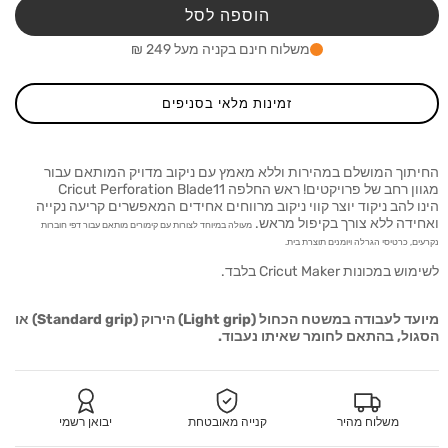
סכין
סכין
הוספה לסל
11
11
ricut
Cricut
משלוח חינם בקניה מעל 249 ₪
ation
Perforation
lade
Blade
זמינות מלאי בסניפים
החיתוך המושלם במהירות וללא מאמץ עם ניקוב מדויק המותאם עבור
מגוון רחב של פרויקטים! ראש החלפה Cricut Perforation Blade11
הינו להב ניקוד יוצר קווי ניקוב מרווחים אחידים המאפשרים קריעה נקייה
ואחידה ללא צורך בקיפול מראש.
מעולה במיוחד לצורות עם קימורים מותאם עבור דפי חוברות
נקרעים, כרטיסי הגרלה ויומנים תוצרת בית.
לשימוש במכונות Cricut Maker בלבד.
מיועד לעבודה במשטח הכחול (Light grip) הירוק (Standard grip) או
הסגול, בהתאם לחומר שאיתו נעבוד.
משלוח מהיר
קנייה מאובטחת
יבואן רשמי