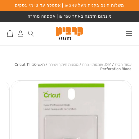
משלוח חינם בקניה מעל 249 ₪ | אספקה עד 3 ימי עסקים
המשך לתוכן
מינמום הזמנה באתר 150 ₪ | אספקה מהירה
התחברות
סל
לאתר
קניות
עמוד הבית
/
DIY, אומנות ויצירה
/
מכונות חיתוך ויצירה
/
ראש סכין 11 Cricut
Perforation Blade
מעבר למידע על
המוצר