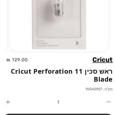
פתיחת
מדיה
Cricut
מחיר
129.00 ₪
1
בחלוני
רגיל
ראש סכין 11 Cricut Perforation
Blade
מק"ט :
10042957
הפחתת
הוספ
כמות
כמות
מ-ראש
מ-רא