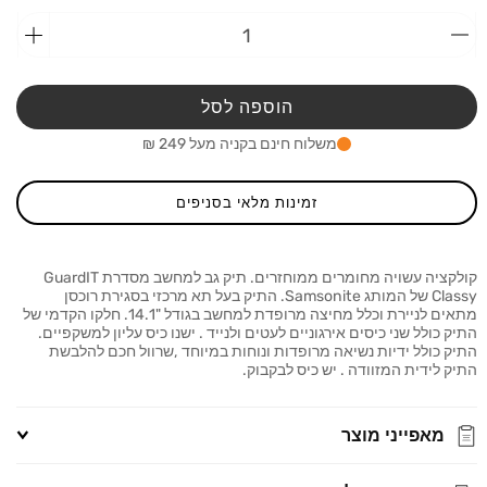
הפחתת
הוספ
כמות
כמות
מ-תיק
מ-תיק
גב
גב
הוספה לסל
14.1&quot;
nite
Samsonite
משלוח חינם בקניה מעל 249 ₪
rdIT
GuardIT
assy
Classy
זמינות מלאי בסניפים
קולקציה עשויה מחומרים ממוחזרים.
תיק גב למחשב מסדרת GuardIT
Classy של המותג Samsonite.
התיק בעל תא מרכזי בסגירת רוכסן
מתאים לניירת וכלל מחיצה מרופדת למחשב בגודל "14.1.
חלקו הקדמי של
התיק כולל שני כיסים אירגוניים לעטים ולנייד . ישנו כיס עליון למשקפיים.
התיק כולל ידיות נשיאה מרופדות ונוחות במיוחד ,שרוול חכם להלבשת
התיק לידית המזוודה . יש כיס לבקבוק.
מאפייני מוצר