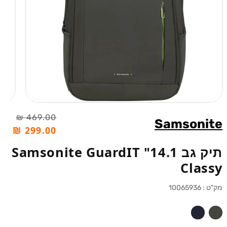
פתיחת
מדיה
469.00 ₪
Samsonite
1
מחיר
מחיר
299.00 ₪
בחלונית
רגיל
מבצע
תיק גב 14.1" Samsonite GuardIT
Classy
מק"ט :
10065936