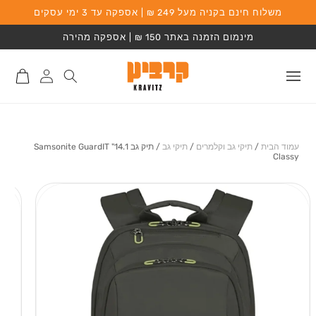
משלוח חינם בקניה מעל 249 ₪ | אספקה עד 3 ימי עסקים
המשך לתוכן
מינמום הזמנה באתר 150 ₪ | אספקה מהירה
התחברות
סל
לאתר
קניות
עמוד הבית
/
תיקי גב וקלמרים
/
תיקי גב
/
תיק גב 14.1" Samsonite GuardIT
Classy
מעבר למידע על
המוצר