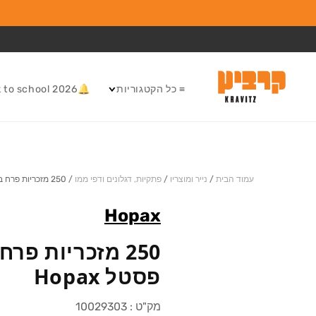
המשך לתוכן
≡ כל הקטגוריות
🔔Back to school 2026
עמוד הבית
/
נייר ומוצריו
/
פתקיות, דגלונים ודפי ממו
/
250 מזכריות פרח בצבעי פסטל Hopax
Hopax
250 מזכריות פר
פסטל Hopax
מק"ט :
10029303