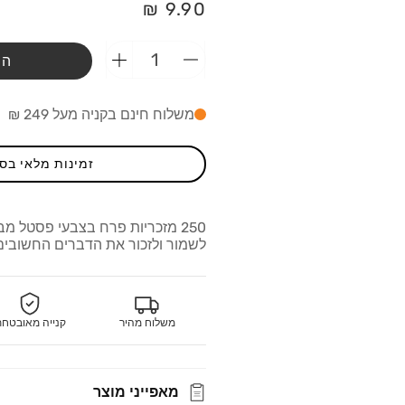
מחיר
9.90 ₪
רגיל
הו
הפחתת
הוספת
כמות
כמות
מ-250
מ-250
משלוח חינם בקניה מעל 249 ₪
מזכריות
מזכריות
פרח
פרח
בצבעי
בצבעי
זמינות מלאי בס
פסטל
פסטל
Hopax
Hopax
לשמור ולזכור את הדברים החשובים
משלוח מהיר
קנייה מאובטח
מאפייני מוצר